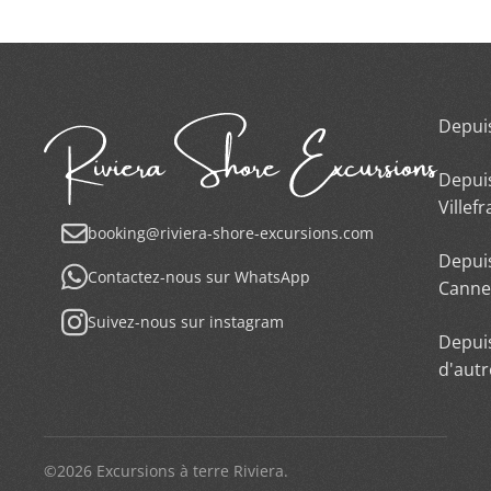
Depui
Depui
Villef
booking@riviera-shore-excursions.com
Depui
Contactez-nous sur WhatsApp
Canne
Suivez-nous sur instagram
Depui
d'autr
©2026 Excursions à terre Riviera.